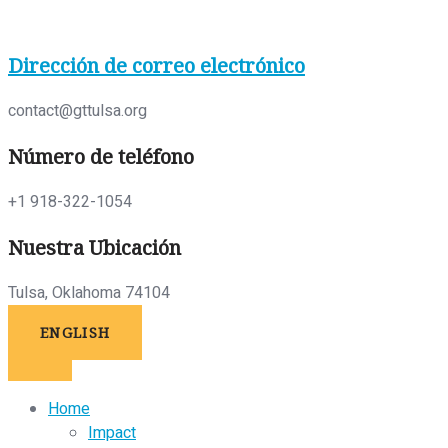
Skip
to
Dirección de correo electrónico
content
contact@gttulsa.org
Número de teléfono
+1 918-322-1054
Nuestra Ubicación
Tulsa, Oklahoma 74104
ENGLISH
Home
Impact