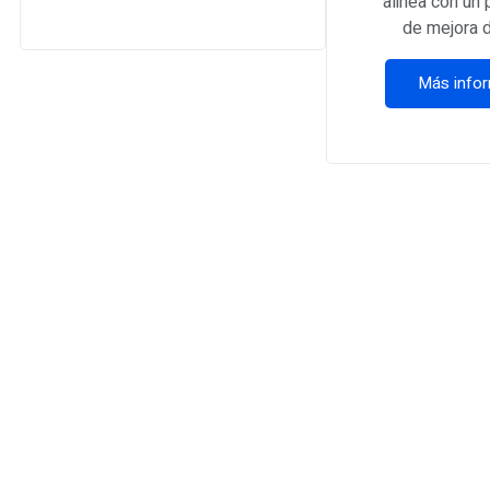
alinea con un p
de mejora d
Más info